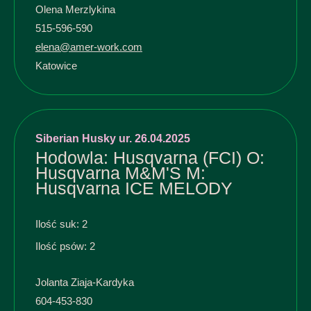
Olena Merzlykina
515-596-590
elena@amer-work.com
Katowice
Siberian Husky ur. 26.04.2025
Hodowla: Husqvarna (FCI) O:
Husqvarna M&M'S M:
Husqvarna ICE MELODY
Ilość suk: 2
Ilość psów: 2
Jolanta Ziaja-Kardyka
604-453-830