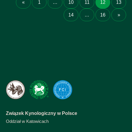
«
1
…
10
11
12
13
14
…
16
»
Związek Kynologiczny w Polsce
Oddział w Katowicach