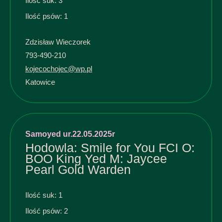
Ilość suk: 3
Ilość psów: 1
Zdzisław Wieczorek
793-490-210
kojecochojec@wp.pl
Katowice
Samoyed ur.22.05.2025r
Hodowla: Smile for You FCI O:
BOO King Yed M: Jaycee
Pearl Gold Warden
Ilość suk: 1
Ilość psów: 2