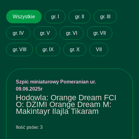
Wszystkie
gr. I
gr. II
gr. III
gr. IV
gr. V
gr. VI
gr. VII
gr. VIII
gr. IX
gr. X
VII
Szpic miniaturowy Pomeranian ur.
09.06.2025r
Hodowla: Orange Dream FCI
O: DŻIMI Orange Dream M:
Makintayr Ilajla Tikaram
Ilość psów: 3