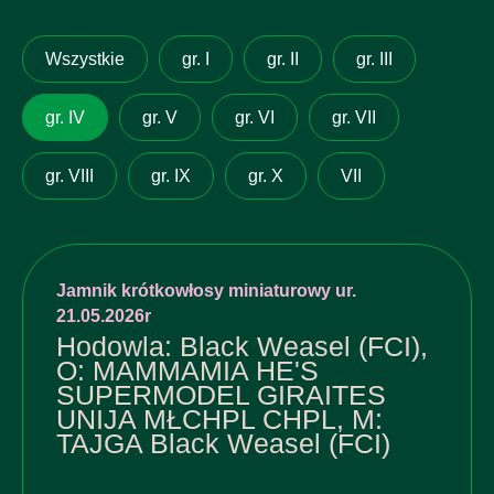
Wszystkie
gr. I
gr. II
gr. III
gr. IV
gr. V
gr. VI
gr. VII
gr. VIII
gr. IX
gr. X
VII
Jamnik krótkowłosy miniaturowy ur.
21.05.2026r
Hodowla: Black Weasel (FCI),
O: MAMMAMIA HE'S
SUPERMODEL GIRAITES
UNIJA MŁCHPL CHPL, M:
TAJGA Black Weasel (FCI)