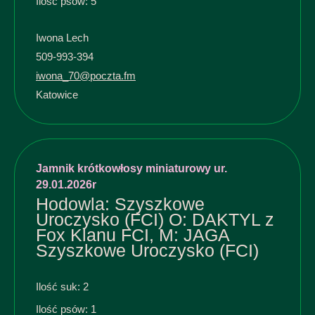
Ilość psów: 5
Iwona Lech
509-993-394
iwona_70@poczta.fm
Katowice
Jamnik krótkowłosy miniaturowy ur.
29.01.2026r
Hodowla: Szyszkowe
Uroczysko (FCI) O: DAKTYL z
Fox Klanu FCI, M: JAGA
Szyszkowe Uroczysko (FCI)
Ilość suk: 2
Ilość psów: 1