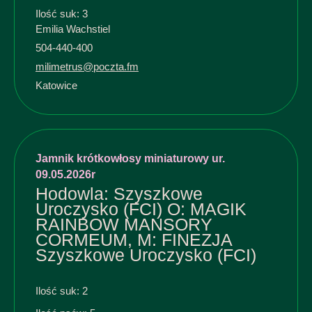
Ilość suk: 3
Emilia Wachstiel
504-440-400
milimetrus@poczta.fm
Katowice
Jamnik krótkowłosy miniaturowy ur.
09.05.2026r
Hodowla: Szyszkowe
Uroczysko (FCI) O: MAGIK
RAINBOW MANSORY
CORMEUM, M: FINEZJA
Szyszkowe Uroczysko (FCI)
Ilość suk: 2