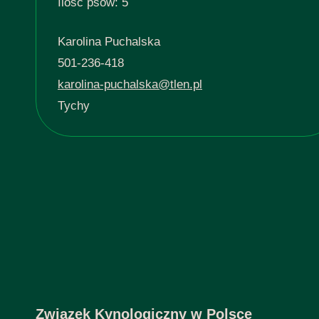
Ilość psów: 5
Karolina Puchalska
501-236-418
karolina-puchalska@tlen.pl
Tychy
Związek Kynologiczny w Polsce