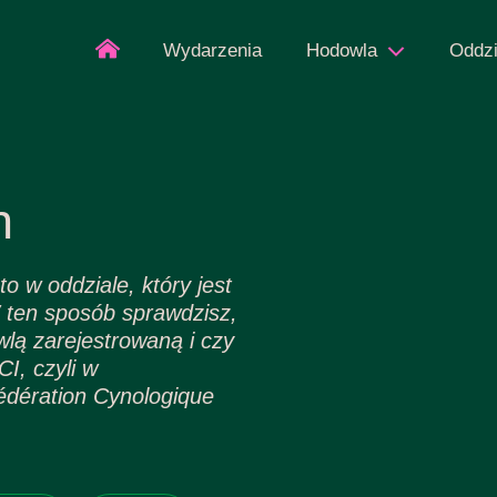
Wydarzenia
Hodowla
Oddzi
h
o w oddziale, który jest
 W ten sposób sprawdzisz,
lą zarejestrowaną i czy
I, czyli w
édération Cynologique