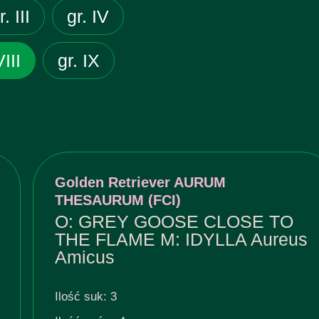
r. III
gr. IV
VIII
gr. IX
Golden Retriever AURUM
THESAURUM (FCI)
O: GREY GOOSE CLOSE TO
THE FLAME M: IDYLLA Aureus
Amicus
Ilość suk: 3