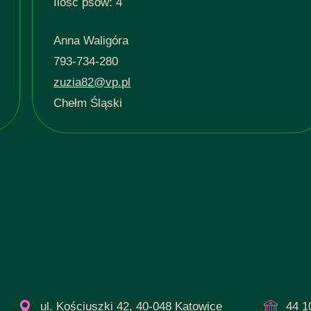
Ilość psów: 4
Anna Waligóra
793-734-280
zuzia82@vp.pl
Chełm Śląski
ul. Kościuszki 42, 40-048 Katowice
44 1