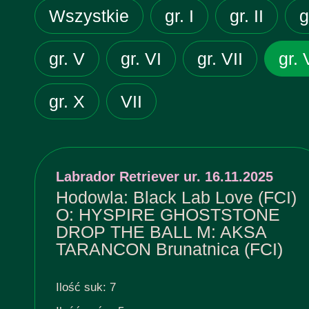
Wszystkie
gr. I
gr. II
g
gr. V
gr. VI
gr. VII
gr. 
gr. X
VII
Labrador Retriever ur. 16.11.2025
Hodowla: Black Lab Love (FCI)
O: HYSPIRE GHOSTSTONE
DROP THE BALL M: AKSA
TARANCON Brunatnica (FCI)
Ilość suk: 7