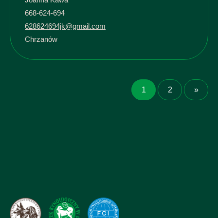
668-624-694
628624694jk@gmail.com
Chrzanów
1
2
»