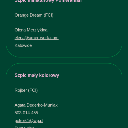
Szpic miniaturowy Pomeranian
Orange Dream (FCI)
Olena Merzlykina
elena@amer-work.com
Katowice
Szpic mały kolorowy
Rojber (FCI)
Agata Dederko-Muniak
503-014-455
pokoik1@wp.pl