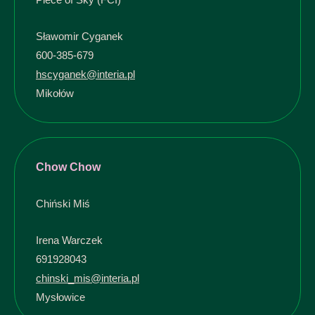
Sławomir Cyganek
600-385-679
hscyganek@interia.pl
Mikołów
Chow Chow
Chiński Miś
Irena Warczek
691928043
chinski_mis@interia.pl
Mysłowice