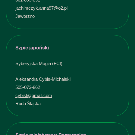
jachimczyk.anna97@o2.pl
Jaworzno
Szpic japoński
Syberyjska Magia (FCI)
Aleksandra Cybis-Michalski
505-073-862
cybisf@gmail.com
Ruda Śląska