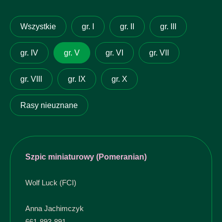
Wszystkie
gr. I
gr. II
gr. III
gr. IV
gr. V
gr. VI
gr. VII
gr. VIII
gr. IX
gr. X
Rasy nieuznane
Szpic miniaturowy (Pomeranian)
Wolf Luck (FCI)
Anna Jachimczyk
661-893-891