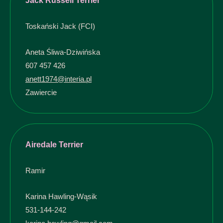
Jack Russell Terrier
Toskański Jack (FCI)
Aneta Śliwa-Dziwińska
607 457 426
anett1974@interia.pl
Zawiercie
Airedale Terrier
Ramir
Karina Hawling-Wąsik
531-144-242