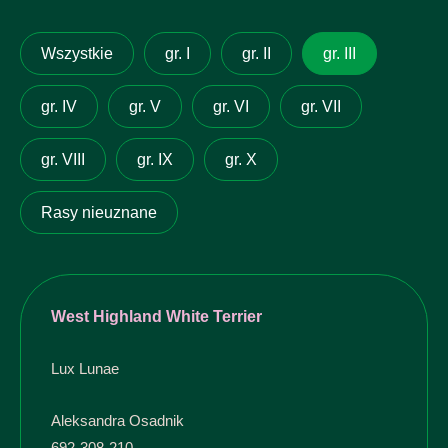
Wszystkie
gr. I
gr. II
gr. III
gr. IV
gr. V
gr. VI
gr. VII
gr. VIII
gr. IX
gr. X
Rasy nieuznane
West Highland White Terrier
Lux Lunae
Aleksandra Osadnik
692-308-210