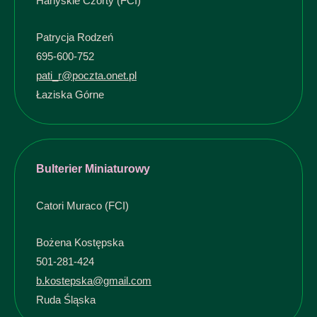
Hanyskie Czorty (FCI)
Patrycja Rodzeń
695-600-752
pati_r@poczta.onet.pl
Łaziska Górne
Bulterier Miniaturowy
Catori Muraco (FCI)
Bożena Kostępska
501-281-424
b.kostepska@gmail.com
Ruda Śląska