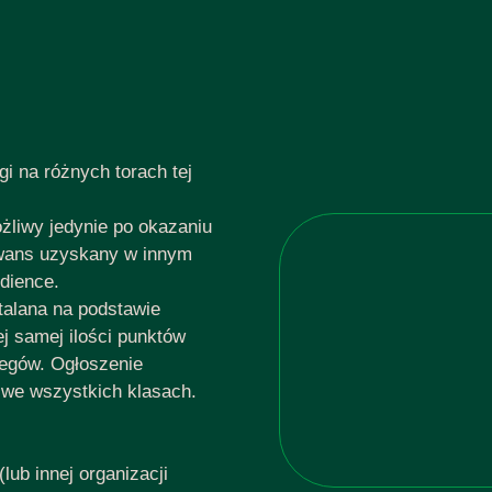
i na różnych torach tej
liwy jedynie po okazaniu
awans uzyskany w innym
dience.
talana na podstawie
j samej ilości punktów
iegów. Ogłoszenie
 we wszystkich klasach.
ub innej organizacji