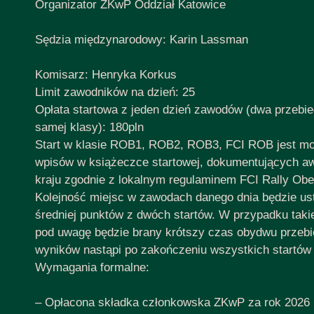
Organizator ZKwP Oddział Katowice
Sędzia międzynarodowy: Karin Lassman
Komisarz: Henryka Korkus
Limit zawodników na dzień: 25
Opłata startowa z jeden dzień zawodów (dwa przebieg
samej klasy): 180pln
Start w klasie ROB1, ROB2, ROB3, FCI ROB jest moż
wpisów w książeczce startowej, dokumentujących 
kraju zgodnie z lokalnym regulaminem FCI Rally Obe
Kolejność miejsc w zawodach danego dnia będzie us
średniej punktów z dwóch startów. W przypadku takie
pod uwagę będzie brany krótszy czas obydwu przeb
wyników nastąpi po zakończeniu wszystkich startów
Wymagania formalne:
– Opłacona składka członkowska ZKwP za rok 2026 (l