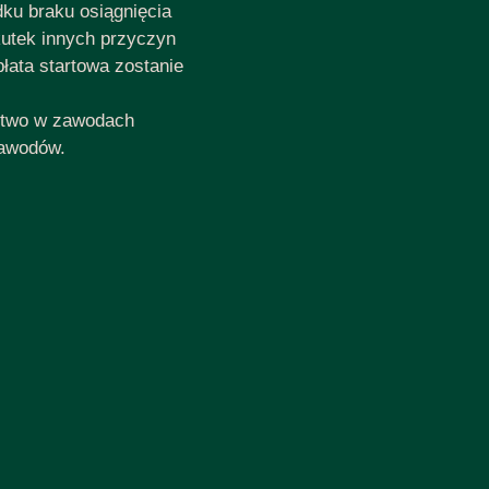
ku braku osiągnięcia
kutek innych przyczyn
łata startowa zostanie
ctwo w zawodach
zawodów.