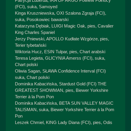
Patrycja Luberda, IRA OF ARGO Powiew Północy
(FCI), suka, Samoyed
Kinga Kruszniewska, OXI Szalona Zgraja (FCI),
suka, Posokowiec bawarski
Katarzyna Dębiak, LUIGI Magic Oak, pies, Cavalier
King Charles Spaniel
Jerzy Pniewski, APOLLO Kudłate Wzgórze, pies,
Terier tybetański
Wiktoria Hucz, ESIN Tulpar, pies, Chart arabski
Teresa Legieta, GLICYNIA Amerss (FCI), suka,
Chart polski
Oliwia Sagan, SŁAWA Confidence Interval (FCI)
suka, Chart polski
Dominika Kabacińska, Stardust Gold (FCI) THE
GREATEST SHOWMAN, pies, Biewer Yorkshire
Terrier à la Pom Pon
Dominika Kabacińska, BETA SUN VALLEY MAGIC
TALISMAN, suka, Biewer Yorkshire Terrier à la Pom
Pon
Leszek Chmiel, KING Lady Diana (FCI), pies, Odis