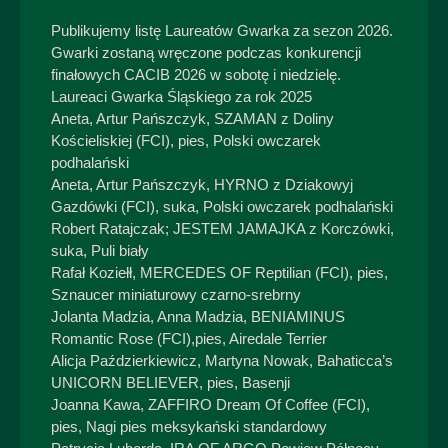
Publikujemy listę Laureatów Gwarka za sezon 2026.
Gwarki zostaną wręczone podczas konkurencji
finałowych CACIB 2026 w sobotę i niedzielę.
Laureaci Gwarka Śląskiego za rok 2025
Aneta, Artur Pańszczyk, SZAMAN z Doliny
Kościeliskiej (FCI), pies, Polski owczarek
podhalański
Aneta, Artur Pańszczyk, HYRNO z Dziakowyj
Gazdówki (FCI), suka, Polski owczarek podhalański
Robert Ratajczak; JESTEM JAMAJKA z Korczówki,
suka, Puli biały
Rafał Koziełł, MERCEDES OF Reptilian (FCI), pies,
Sznaucer miniaturowy czarno-srebrny
Jolanta Madzia, Anna Madzia, BENIAMINUS
Romantic Rose (FCI),pies, Airedale Terrier
Alicja Paździerkiewicz, Martyna Nowak, Bahaticca’s
UNICORN BELIEVER, pies, Basenji
Joanna Kawa, ZAFFIRO Dream Of Coffee (FCI),
pies, Nagi pies meksykański standardowy