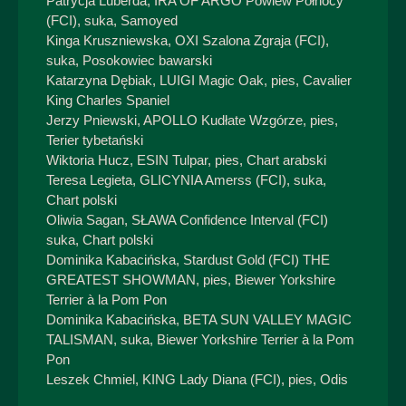
Patrycja Luberda, IRA OF ARGO Powiew Północy
(FCI), suka, Samoyed
Kinga Kruszniewska, OXI Szalona Zgraja (FCI),
suka, Posokowiec bawarski
Katarzyna Dębiak, LUIGI Magic Oak, pies, Cavalier
King Charles Spaniel
Jerzy Pniewski, APOLLO Kudłate Wzgórze, pies,
Terier tybetański
Wiktoria Hucz, ESIN Tulpar, pies, Chart arabski
Teresa Legieta, GLICYNIA Amerss (FCI), suka,
Chart polski
Oliwia Sagan, SŁAWA Confidence Interval (FCI)
suka, Chart polski
Dominika Kabacińska, Stardust Gold (FCI) THE
GREATEST SHOWMAN, pies, Biewer Yorkshire
Terrier à la Pom Pon
Dominika Kabacińska, BETA SUN VALLEY MAGIC
TALISMAN, suka, Biewer Yorkshire Terrier à la Pom
Pon
Leszek Chmiel, KING Lady Diana (FCI), pies, Odis