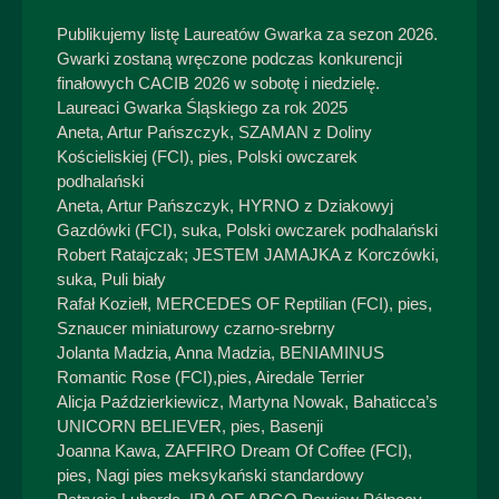
Publikujemy listę Laureatów Gwarka za sezon 2026.
Gwarki zostaną wręczone podczas konkurencji
finałowych CACIB 2026 w sobotę i niedzielę.
Laureaci Gwarka Śląskiego za rok 2025
Aneta, Artur Pańszczyk, SZAMAN z Doliny
Kościeliskiej (FCI), pies, Polski owczarek
podhalański
Aneta, Artur Pańszczyk, HYRNO z Dziakowyj
Gazdówki (FCI), suka, Polski owczarek podhalański
Robert Ratajczak; JESTEM JAMAJKA z Korczówki,
suka, Puli biały
Rafał Koziełł, MERCEDES OF Reptilian (FCI), pies,
Sznaucer miniaturowy czarno-srebrny
Jolanta Madzia, Anna Madzia, BENIAMINUS
Romantic Rose (FCI),pies, Airedale Terrier
Alicja Paździerkiewicz, Martyna Nowak, Bahaticca’s
UNICORN BELIEVER, pies, Basenji
Joanna Kawa, ZAFFIRO Dream Of Coffee (FCI),
pies, Nagi pies meksykański standardowy