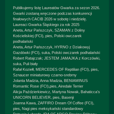
Publikujemy listę Laureatów Gwarka za sezon 2026.
Gwarki zostaną wręczone podczas konkurencji
finałowych CACIB 2026 w sobotę i niedzielę.
Laureaci Gwarka Śląskiego za rok 2025
Aneta, Artur Pańszczyk, SZAMAN z Doliny
Kościeliskiej (FCI), pies, Polski owczarek
podhalański
Aneta, Artur Pańszczyk, HYRNO z Dziakowyj
Gazdówki (FCI), suka, Polski owczarek podhalański
Robert Ratajczak; JESTEM JAMAJKA z Korczówki,
suka, Puli biały
Rafał Koziełł, MERCEDES OF Reptilian (FCI), pies,
Sznaucer miniaturowy czarno-srebrny
Jolanta Madzia, Anna Madzia, BENIAMINUS
Romantic Rose (FCI),pies, Airedale Terrier
Alicja Paździerkiewicz, Martyna Nowak, Bahaticca’s
UNICORN BELIEVER, pies, Basenji
Joanna Kawa, ZAFFIRO Dream Of Coffee (FCI),
pies, Nagi pies meksykański standardowy