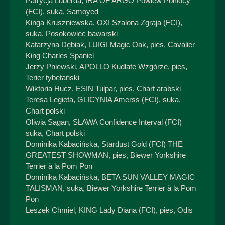
Patrycja Luberda, IRA OF ARGO Powiew Północy
(FCI), suka, Samoyed
Kinga Kruszniewska, OXI Szalona Zgraja (FCI),
suka, Posokowiec bawarski
Katarzyna Dębiak, LUIGI Magic Oak, pies, Cavalier
King Charles Spaniel
Jerzy Pniewski, APOLLO Kudłate Wzgórze, pies,
Terier tybetański
Wiktoria Hucz, ESIN Tulpar, pies, Chart arabski
Teresa Legieta, GLICYNIA Amerss (FCI), suka,
Chart polski
Oliwia Sagan, SŁAWA Confidence Interval (FCI)
suka, Chart polski
Dominika Kabacińska, Stardust Gold (FCI) THE
GREATEST SHOWMAN, pies, Biewer Yorkshire
Terrier à la Pom Pon
Dominika Kabacińska, BETA SUN VALLEY MAGIC
TALISMAN, suka, Biewer Yorkshire Terrier à la Pom
Pon
Leszek Chmiel, KING Lady Diana (FCI), pies, Odis