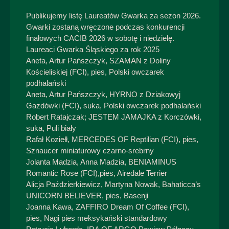
Publikujemy listę Laureatów Gwarka za sezon 2026.
Gwarki zostaną wręczone podczas konkurencji
finałowych CACIB 2026 w sobotę i niedzielę.
Laureaci Gwarka Śląskiego za rok 2025
Aneta, Artur Pańszczyk, SZAMAN z Doliny
Kościeliskiej (FCI), pies, Polski owczarek
podhalański
Aneta, Artur Pańszczyk, HYRNO z Dziakowyj
Gazdówki (FCI), suka, Polski owczarek podhalański
Robert Ratajczak; JESTEM JAMAJKA z Korczówki,
suka, Puli biały
Rafał Koziełł, MERCEDES OF Reptilian (FCI), pies,
Sznaucer miniaturowy czarno-srebrny
Jolanta Madzia, Anna Madzia, BENIAMINUS
Romantic Rose (FCI),pies, Airedale Terrier
Alicja Paździerkiewicz, Martyna Nowak, Bahaticca’s
UNICORN BELIEVER, pies, Basenji
Joanna Kawa, ZAFFIRO Dream Of Coffee (FCI),
pies, Nagi pies meksykański standardowy