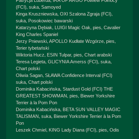
Patrycja Luberda, IRA OF ARGO Powiew Północy
(FCI), suka, Samoyed
Kinga Kruszniewska, OXI Szalona Zgraja (FCI),
suka, Posokowiec bawarski
Katarzyna Dębiak, LUIGI Magic Oak, pies, Cavalier
King Charles Spaniel
Jerzy Pniewski, APOLLO Kudłate Wzgórze, pies,
Terier tybetański
Wiktoria Hucz, ESIN Tulpar, pies, Chart arabski
Teresa Legieta, GLICYNIA Amerss (FCI), suka,
Chart polski
Oliwia Sagan, SŁAWA Confidence Interval (FCI)
suka, Chart polski
Dominika Kabacińska, Stardust Gold (FCI) THE
GREATEST SHOWMAN, pies, Biewer Yorkshire
Terrier à la Pom Pon
Dominika Kabacińska, BETA SUN VALLEY MAGIC
TALISMAN, suka, Biewer Yorkshire Terrier à la Pom
Pon
Leszek Chmiel, KING Lady Diana (FCI), pies, Odis