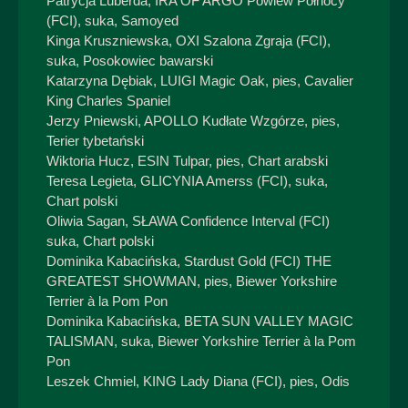
Patrycja Luberda, IRA OF ARGO Powiew Północy
(FCI), suka, Samoyed
Kinga Kruszniewska, OXI Szalona Zgraja (FCI),
suka, Posokowiec bawarski
Katarzyna Dębiak, LUIGI Magic Oak, pies, Cavalier
King Charles Spaniel
Jerzy Pniewski, APOLLO Kudłate Wzgórze, pies,
Terier tybetański
Wiktoria Hucz, ESIN Tulpar, pies, Chart arabski
Teresa Legieta, GLICYNIA Amerss (FCI), suka,
Chart polski
Oliwia Sagan, SŁAWA Confidence Interval (FCI)
suka, Chart polski
Dominika Kabacińska, Stardust Gold (FCI) THE
GREATEST SHOWMAN, pies, Biewer Yorkshire
Terrier à la Pom Pon
Dominika Kabacińska, BETA SUN VALLEY MAGIC
TALISMAN, suka, Biewer Yorkshire Terrier à la Pom
Pon
Leszek Chmiel, KING Lady Diana (FCI), pies, Odis