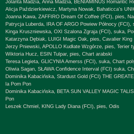
Jolanta Madzia, Anna Madzia, BENIAMINUS Romantic Rose
Alicja Paździerkiewicz, Martyna Nowak, Bahaticca’s U
Joanna Kawa, ZAFFIRO Dream Of Coffee (FCI), pies, Na
Patrycja Luberda, IRA OF ARGO Powiew Północy (FCI),
Kinga Kruszniewska, OXI Szalona Zgraja (FCI), suka, P
Katarzyna Dębiak, LUIGI Magic Oak, pies, Cavalier King 
Jerzy Pniewski, APOLLO Kudłate Wzgórze, pies, Terier t
Wiktoria Hucz, ESIN Tulpar, pies, Chart arabski
Teresa Legieta, GLICYNIA Amerss (FCI), suka, Chart pol
Oliwia Sagan, SŁAWA Confidence Interval (FCI) suka, Cha
Dominika Kabacińska, Stardust Gold (FCI) THE GREATE
la Pom Pon
Dominika Kabacińska, BETA SUN VALLEY MAGIC TALISMAN
Pon
Leszek Chmiel, KING Lady Diana (FCI), pies, Odis