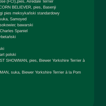
 (FCI),pies, Airedale Terrier
NICORN BELIEVER, pies, Basenji
gi pies meksykański standardowy
 suka, Samoyed
osokowiec bawarski
Charles Spaniel
ybetański
ski
rt polski
ST SHOWMAN, pies, Biewer Yorkshire Terrier à
, suka, Biewer Yorkshire Terrier à la Pom