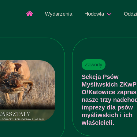
Wydarzenia
Hodowla
Oddzi
Zawody
Sekcja Psów
Myśliwskich ZKwP
O/Katowice zapras
nasze trzy nadcho
imprezy dla psów
myśliwskich i ich
właścicieli.