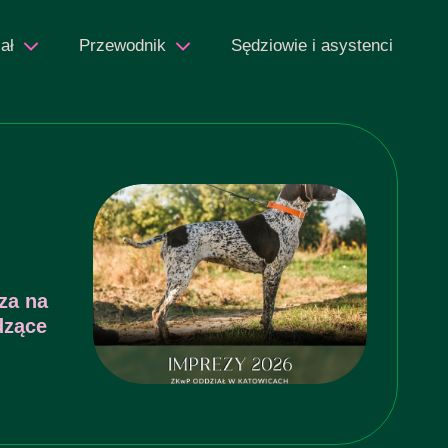
ał
Przewodnik
Sędziowie i asystenci
za na
dzące