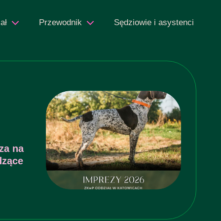
ał
Przewodnik
Sędziowie i asystenci
za na
dzące