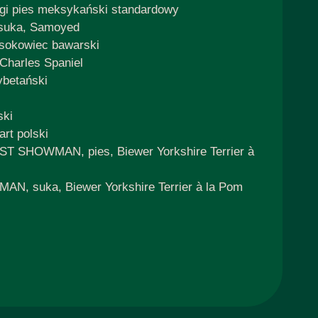
gi pies meksykański standardowy
 suka, Samoyed
osokowiec bawarski
Charles Spaniel
ybetański
ski
rt polski
ST SHOWMAN, pies, Biewer Yorkshire Terrier à
, suka, Biewer Yorkshire Terrier à la Pom