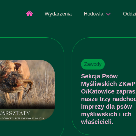
Wydarzenia
Hodowla
Oddzi
Zawody
Sekcja Psów
Myśliwskich ZKwP
O/Katowice zapras
nasze trzy nadcho
imprezy dla psów
myśliwskich i ich
właścicieli.