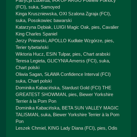
Patrycja Luberda, IRA OF ARGO Powiew Północy
(FCI), suka, Samoyed
Kinga Kruszniewska, OXI Szalona Zgraja (FCI),
suka, Posokowiec bawarski
Katarzyna Dębiak, LUIGI Magic Oak, pies, Cavalier
King Charles Spaniel
Jerzy Pniewski, APOLLO Kudłate Wzgórze, pies,
Terier tybetański
Wiktoria Hucz, ESIN Tulpar, pies, Chart arabski
Teresa Legieta, GLICYNIA Amerss (FCI), suka,
Chart polski
Oliwia Sagan, SŁAWA Confidence Interval (FCI)
suka, Chart polski
Dominika Kabacińska, Stardust Gold (FCI) THE
GREATEST SHOWMAN, pies, Biewer Yorkshire
Terrier à la Pom Pon
Dominika Kabacińska, BETA SUN VALLEY MAGIC
TALISMAN, suka, Biewer Yorkshire Terrier à la Pom
Pon
Leszek Chmiel, KING Lady Diana (FCI), pies, Odis