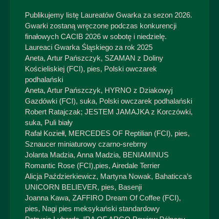
Publikujemy listę Laureatów Gwarka za sezon 2026.
Gwarki zostaną wręczone podczas konkurencji
finałowych CACIB 2026 w sobotę i niedzielę.
Laureaci Gwarka Śląskiego za rok 2025
Aneta, Artur Pańszczyk, SZAMAN z Doliny
Kościeliskiej (FCI), pies, Polski owczarek
podhalański
Aneta, Artur Pańszczyk, HYRNO z Dziakowyj
Gazdówki (FCI), suka, Polski owczarek podhalański
Robert Ratajczak; JESTEM JAMAJKA z Korczówki,
suka, Puli biały
Rafał Koziełł, MERCEDES OF Reptilian (FCI), pies,
Sznaucer miniaturowy czarno-srebrny
Jolanta Madzia, Anna Madzia, BENIAMINUS
Romantic Rose (FCI),pies, Airedale Terrier
Alicja Paździerkiewicz, Martyna Nowak, Bahaticca’s
UNICORN BELIEVER, pies, Basenji
Joanna Kawa, ZAFFIRO Dream Of Coffee (FCI),
pies, Nagi pies meksykański standardowy