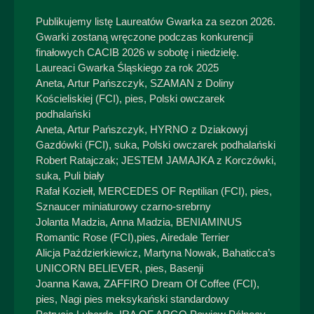
Publikujemy listę Laureatów Gwarka za sezon 2026.
Gwarki zostaną wręczone podczas konkurencji
finałowych CACIB 2026 w sobotę i niedzielę.
Laureaci Gwarka Śląskiego za rok 2025
Aneta, Artur Pańszczyk, SZAMAN z Doliny
Kościeliskiej (FCI), pies, Polski owczarek
podhalański
Aneta, Artur Pańszczyk, HYRNO z Dziakowyj
Gazdówki (FCI), suka, Polski owczarek podhalański
Robert Ratajczak; JESTEM JAMAJKA z Korczówki,
suka, Puli biały
Rafał Koziełł, MERCEDES OF Reptilian (FCI), pies,
Sznaucer miniaturowy czarno-srebrny
Jolanta Madzia, Anna Madzia, BENIAMINUS
Romantic Rose (FCI),pies, Airedale Terrier
Alicja Paździerkiewicz, Martyna Nowak, Bahaticca’s
UNICORN BELIEVER, pies, Basenji
Joanna Kawa, ZAFFIRO Dream Of Coffee (FCI),
pies, Nagi pies meksykański standardowy