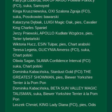
Patrycja Luberda, IRA OF ARGO Powiew Północy
(FCI), suka, Samoyed
Kinga Kruszniewska, OXI Szalona Zgraja (FCI),
suka, Posokowiec bawarski
Katarzyna Dębiak, LUIGI Magic Oak, pies, Cavalier
King Charles Spaniel
Jerzy Pniewski, APOLLO Kudłate Wzgórze, pies,
Terier tybetański
Wiktoria Hucz, ESIN Tulpar, pies, Chart arabski
Teresa Legieta, GLICYNIA Amerss (FCI), suka,
Chart polski
Oliwia Sagan, SŁAWA Confidence Interval (FCI)
suka, Chart polski
Dominika Kabacińska, Stardust Gold (FCI) THE
GREATEST SHOWMAN, pies, Biewer Yorkshire
Terrier à la Pom Pon
Dominika Kabacińska, BETA SUN VALLEY MAGIC
TALISMAN, suka, Biewer Yorkshire Terrier à la Pom
Pon
Leszek Chmiel, KING Lady Diana (FCI), pies, Odis