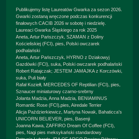
Publikujemy listę Laureatów Gwarka za sezon 2026.
Gwarki zostaną wręczone podczas konkurencji
finałowych CACIB 2026 w sobotę i niedzielę.
Laureaci Gwarka Śląskiego za rok 2025
Aneta, Artur Pańszczyk, SZAMAN z Doliny
Kościeliskiej (FCI), pies, Polski owczarek
podhalański
Aneta, Artur Pańszczyk, HYRNO z Dziakowyj
Gazdówki (FCI), suka, Polski owczarek podhalański
Robert Ratajczak; JESTEM JAMAJKA z Korczówki,
suka, Puli biały
Rafał Koziełł, MERCEDES OF Reptilian (FCI), pies,
Sznaucer miniaturowy czarno-srebrny
Jolanta Madzia, Anna Madzia, BENIAMINUS
Romantic Rose (FCI),pies, Airedale Terrier
Alicja Paździerkiewicz, Martyna Nowak, Bahaticca’s
UNICORN BELIEVER, pies, Basenji
Joanna Kawa, ZAFFIRO Dream Of Coffee (FCI),
pies, Nagi pies meksykański standardowy