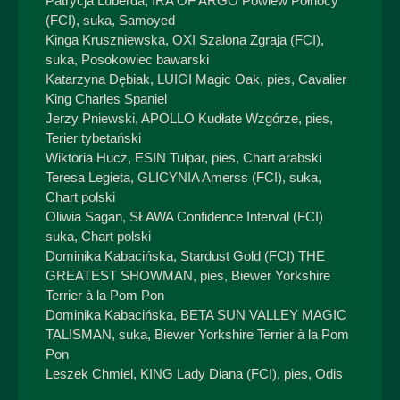
Patrycja Luberda, IRA OF ARGO Powiew Północy
(FCI), suka, Samoyed
Kinga Kruszniewska, OXI Szalona Zgraja (FCI),
suka, Posokowiec bawarski
Katarzyna Dębiak, LUIGI Magic Oak, pies, Cavalier
King Charles Spaniel
Jerzy Pniewski, APOLLO Kudłate Wzgórze, pies,
Terier tybetański
Wiktoria Hucz, ESIN Tulpar, pies, Chart arabski
Teresa Legieta, GLICYNIA Amerss (FCI), suka,
Chart polski
Oliwia Sagan, SŁAWA Confidence Interval (FCI)
suka, Chart polski
Dominika Kabacińska, Stardust Gold (FCI) THE
GREATEST SHOWMAN, pies, Biewer Yorkshire
Terrier à la Pom Pon
Dominika Kabacińska, BETA SUN VALLEY MAGIC
TALISMAN, suka, Biewer Yorkshire Terrier à la Pom
Pon
Leszek Chmiel, KING Lady Diana (FCI), pies, Odis